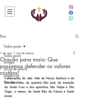
Post
Todos posts
1 de mai.
1 min de leitura
Todos posts
Oração para maio: Que
Artigos
possamos defender os valores
Dicas de Leitura
cristãos!
Dinâmicas
Celebrações do mês: 
Mês de Nossa Senhora e do 
Orações
Dia das Mães, do operário São José, da Invenção 
da Santa Cruz e dos apóstolos São Felipe e São 
Tiago, o menor, de Santa Rita de Cássia e Santa 
Joana 