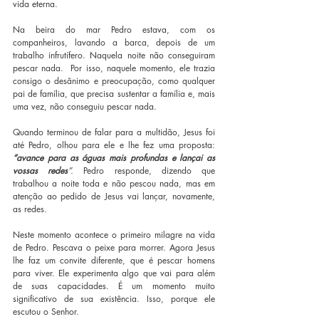
vida eterna.
Na beira do mar Pedro estava, com os 
companheiros, lavando a barca, depois de um 
trabalho infrutífero. Naquela noite não conseguiram 
pescar nada.  Por isso, naquele momento, ele trazia 
consigo o desânimo e preocupação, como qualquer 
pai de família, que precisa sustentar a família e, mais 
uma vez, não conseguiu pescar nada.
Quando terminou de falar para a multidão, Jesus foi 
até Pedro,
olhou para ele e lhe fez uma proposta: 
“avance para as águas mais profundas e lançai as 
vossas redes
”. 
Pedro responde, dizendo que 
trabalhou a noite toda e não pescou nada, mas em 
atenção ao pedido de Jesus vai lançar, novamente, 
as redes.
Neste momento acontece o primeiro milagre na vida 
de Pedro. Pescava o peixe para morrer. Agora Jesus 
lhe faz um convite diferente, que é pescar homens 
para viver. Ele experimenta algo que vai para além 
de suas capacidades. É um momento muito 
significativo de sua existência. Isso, porque ele 
escutou o Senhor.