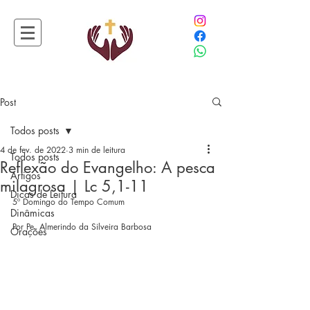
Post
Todos posts
4 de fev. de 2022
3 min de leitura
Todos posts
Reflexão do Evangelho: A pesca
Artigos
milagrosa | Lc 5,1-11
Dicas de Leitura
5º Domingo do Tempo Comum
Dinâmicas
Por Pe. Almerindo da Silveira Barbosa
Orações