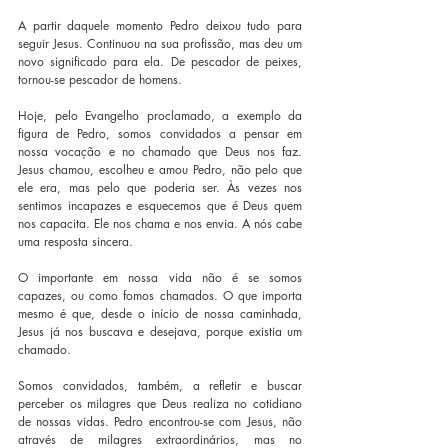
A partir daquele momento Pedro deixou tudo para 
seguir Jesus. Continuou na sua profissão, mas deu um 
novo significado para ela. De pescador de peixes, 
tornou-se pescador de homens.
Hoje, pelo Evangelho proclamado, a exemplo da 
figura de Pedro, somos convidados a pensar em 
nossa vocação e no chamado que Deus nos faz. 
Jesus chamou, escolheu e amou Pedro, não pelo que 
ele era, mas pelo que poderia ser. Às vezes nos 
sentimos incapazes e esquecemos que é Deus quem 
nos capacita. Ele nos chama e nos envia. A nós cabe 
uma resposta sincera.
O importante em nossa vida não é se somos 
capazes, ou como fomos chamados. O que importa 
mesmo é que, desde o início de nossa caminhada, 
Jesus já nos buscava e desejava, porque existia um 
chamado. 
Somos convidados, também, a refletir e buscar 
perceber os milagres que Deus realiza no cotidiano 
de nossas vidas. Pedro encontrou-se com Jesus, não 
através de milagres extraordinários, mas no 