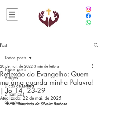
Post
Todos posts
20 de mai. de 2022
3 min de leitura
Todos posts
Reflexão do Evangelho: Quem
Artigos
me ama guarda minha Palavra!
Dicas de Leitura
| Jo 14, 23-29
Dinâmicas
Atualizado:
22 de mai. de 2025
Orações
Por Pe. Almerindo da Silveira Barbosa