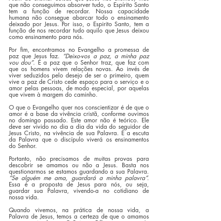
que não conseguimos absorver tudo, o Espírito Santo 
tem a função de recordar. Nossa capacidade 
humana não consegue abarcar todo o ensinamento 
deixado por Jesus. Por isso, o Espirito Santo, tem a 
função de nos recordar tudo aquilo que Jesus deixou 
como ensinamento para nós.
Por fim, encontramos no Evangelho a promessa de 
paz que Jesus faz. 
“Deixo-vos a paz, a minha paz 
vou dou”
. É a paz que o Senhor traz, que faz com 
que os homens vivem relações novas. Ao invés de 
viver seduzidos pelo desejo de ser o primeiro, quem 
vive a paz de Cristo cede espaço para o serviço e o 
amor pelas pessoas, de modo especial, por aquelas 
que vivem à margem do caminho.
O que o Evangelho quer nos conscientizar é de que o 
amor é a base da vivência cristã, conforme ouvimos 
no domingo passado. Este amor não é teórico. Ele 
deve ser vivido no dia a dia da vida do seguidor de 
Jesus Cristo, na vivência de sua Palavra. É a escuta 
da Palavra que o discípulo viverá os ensinamentos 
do Senhor.
Portanto, não precisamos de muitas provas para 
descobrir se amamos ou não a Jesus. Basta nos 
questionarmos se estamos guardando a sua Palavra. 
“Se alguém me ama, guardará a minha palavra”.
Essa é a proposta de Jesus para nós, ou seja, 
guardar sua Palavra, vivendo-a no cotidiano de 
nossa vida. 
Quando vivemos, na prática de nossa vida, a 
Palavra de Jesus, temos a certeza de que o amamos 