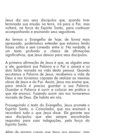
Jesus diz aos seus discípulos que, quando tiver 
terminada sua missão na terra, irá para o Pai, mas 
voltará, na força do Espirito Santo, para continuar 
acompanhando e ensinando seus seguidores.
Ao lermos o Evangelho de hoje, de forma mais 
apressada, poderíamos entender que estamos lendo 
frases soltas e sem conexão entre si. Na verdade, é 
um texto profundo e cheios de afirmações 
significativas, que Jesus deixou para seus discípulos.
A primeira afirmação de Jesus é que, se alguém ama 
a ele, guardará sua Palavra e o Pai o amará e os 
dois farão morada na vida desta pessoa. Quando 
escutamos a Palavra de Jesus, recebemos a vida de 
Deus e nos tornamos capazes de realizar as mesmas 
obras de Jesus e do Pai. Assim, Jesus nos ensina que, 
para amá-lo é preciso guardar a sua Palavra. 
Guardar a Palavra é ouvir e colocar em prática o 
que ele ensinou. Fazendo assim nós nos tornaremos 
morada de Deus. Ele habita em nós.
Prosseguindo o texto do Evangelho, Jesus promete o 
Espirito Santo, o Consolador, que nos ensinará e 
recordará tudo o que Jesus disse. Ele garante aos 
seus discípulos que eles sempre encontrarão 
respostas para suas indagações, pela força do 
Espírito Santo.
Além de ensinar coisas que Jesus nos ensinou, mas 