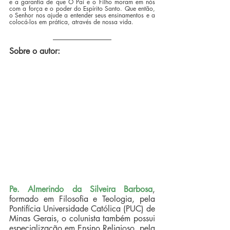
e a garantia de que O Pai e o Filho moram em nós 
com a força e o poder do Espírito Santo. Que então, 
o Senhor nos ajude a entender seus ensinamentos e a 
colocá-los em prática, através de nossa vida.
Sobre o autor:
Pe. Almerindo da Silveira Barbosa
, 
formado em Filosofia e Teologia, pela 
Pontifícia Universidade Católica (PUC) de 
Minas Gerais, o colunista também possui 
especialização em Ensino Religioso, pela 