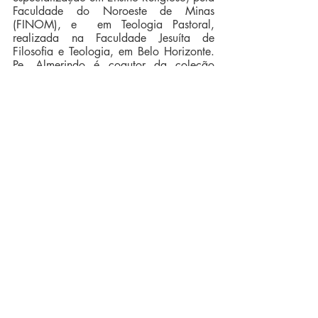
Faculdade do Noroeste de Minas 
(FINOM), e  em Teologia Pastoral, 
realizada na Faculdade Jesuíta de 
Filosofia e Teologia, em Belo Horizonte. 
Pe. Almerindo é coautor da coleção 
“Deus Conosco” e do livro 
Quem é esse 
Jesus
 e autor da obra 
A missa – 
Conhecer para viver
, também publicado 
pela Editora Vozes.
Posts recentes
Ver tudo