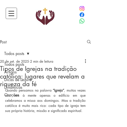
Post
Todos posts
20 de set. de 2025
2 min de leitura
Todos posts
Tipos de Igrejas na tradição
Artigos
católica: lugares que revelam a
Dicas de Leitura
riqueza da fé
Dinâmicas
Quando pensamos na palavra 
“Igreja”
, muitas vezes 
Orações
nos vem à mente apenas o edifício em que 
celebramos a missa aos domingos. Mas a tradição 
católica é muito mais rica: cada tipo de igreja tem 
sua própria história, missão e significado espiritual.