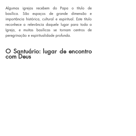
Algumas igrejas recebem do Papa o título de 
basílica. São espaços de grande dimensão e 
importância histórica, cultural e espiritual. Este título 
reconhece a relevância daquele lugar para toda a 
Igreja, e muitas basílicas se tornam centros de 
peregrinação e espiritualidade profunda.
O Santuário: lugar de encontro 
com Deus
O santuário é um espaço marcado pela devoção 
intensa. Ali os fiéis vão em busca de oração, graças 