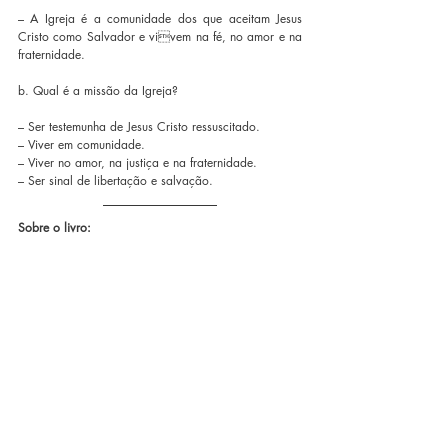
– A Igreja é a comunidade dos que aceitam Jesus 
Cristo como Salvador e vivem na fé, no amor e na 
fraternidade.
b. Qual é a missão da Igreja?
– Ser testemunha de Jesus Cristo ressuscitado.
– Viver em comunidade.
– Viver no amor, na justiça e na fraternidade.
– Ser sinal de libertação e salvação.
Sobre o livro:
Crisma, o sacramento da decisão