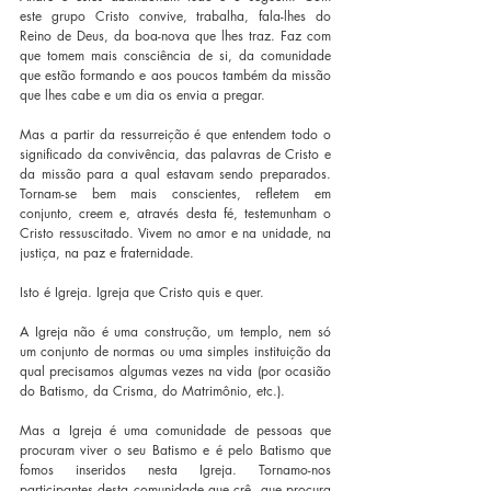
este grupo Cristo convive, trabalha, fala-lhes do 
Reino de Deus, da boa-nova que lhes traz. Faz com 
que tomem mais consciência de si, da comunidade 
que estão formando e aos poucos também da missão 
que lhes cabe e um dia os envia a pregar.
Mas a partir da ressurreição é que entendem todo o 
significado da convivência, das palavras de Cristo e 
da missão para a qual estavam sendo preparados. 
Tornam-se bem mais conscientes, refletem em 
conjunto, creem e, através desta fé, testemunham o 
Cristo ressuscitado. Vivem no amor e na unidade, na 
justiça, na paz e fraternidade.
Isto é Igreja. Igreja que Cristo quis e quer.
A Igreja não é uma construção, um templo, nem só 
um conjunto de normas ou uma simples instituição da 
qual precisamos algumas vezes na vida (por ocasião 
do Batismo, da Crisma, do Matrimônio, etc.).
Mas a Igreja é uma comunidade de pessoas que 
procuram viver o seu Batismo e é pelo Batismo que 
fomos inseridos nesta Igreja. Tornamo-nos 
participantes desta comunidade que crê, que procura 