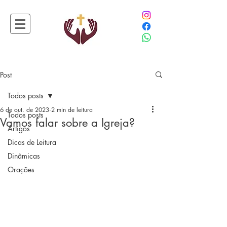
Post
Todos posts
6 de out. de 2023
2 min de leitura
Todos posts
Vamos falar sobre a Igreja?
Artigos
Dicas de Leitura
Dinâmicas
Orações