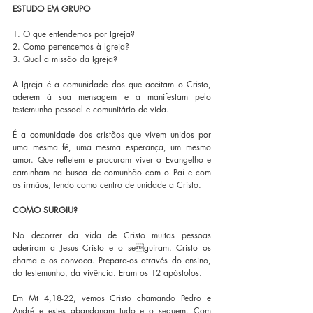
ESTUDO EM GRUPO
1. O que entendemos por Igreja? 
2. Como pertencemos à Igreja? 
3. Qual a missão da Igreja? 
A Igreja é a comunidade dos que aceitam o Cristo, 
aderem à sua mensagem e a manifestam pelo 
testemunho pessoal e comunitário de vida.
É a comunidade dos cristãos que vivem unidos por 
uma mesma fé, uma mesma esperança, um mesmo 
amor. Que refletem e procuram viver o Evangelho e 
caminham na busca de comunhão com o Pai e com 
os irmãos, tendo como centro de unidade a Cristo.
COMO SURGIU?
No decorrer da vida de Cristo muitas pessoas 
aderiram a Jesus Cristo e o seguiram. Cristo os 
chama e os convoca. Prepara-os através do ensino, 
do testemunho, da vivência. Eram os 12 apóstolos.
Em Mt 4,18-22, vemos Cristo chamando Pedro e 
André e estes abandonam tudo e o seguem. Com 