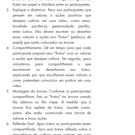
frutas em papel e distribua entre os participantes.
Explique a dinâmica: Peça aos participantes que 
pensem em valores e ações positivas que 
desejam cultivar em suas vidas, como amor, 
bondade, paciência, generosidade, perdão, 
entre outros. Eles devem escrever ou desenhar 
esses valores e ações nos "frutos" (pedaços de 
papel) que serão colocados na árvore.
Compartilhamento: Dê um tempo para que cada 
participante prepare seus "frutos" com os valores 
e ações que desejam cultivar. Em seguida, peça 
voluntários para compartilharem o que 
escreveram ou desenharam nos frutos, 
explicando por que escolheram esses valores e 
como pretendem colocá-los em prática em suas 
vidas.
Montagem da árvore: Conforme os participantes 
compartilham, fixe os "frutos" na árvore usando 
fita adesiva ou fita crepe. À medida que a 
árvore fica repleta de frutos, ressalte como, 
juntos, eles estão construindo uma árvore de 
valores e boas ações.
Reflexão final: Após todos os participantes terem 
compartilhado, faça uma breve reflexão sobre a 
importância de cultivar esses valores em suas 