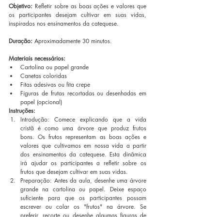
Objetivo:
 Refletir sobre as boas ações e valores que 
os participantes desejam cultivar em suas vidas, 
inspirados nos ensinamentos da catequese.
Duração:
 Aproximadamente 30 minutos.
Materiais necessários:
Cartolina ou papel grande
Canetas coloridas
Fitas adesivas ou fita crepe
Figuras de frutas recortadas ou desenhadas em 
papel (opcional)
Instruções:
Introdução: Comece explicando que a vida 
cristã é como uma árvore que produz frutos 
bons. Os frutos representam as boas ações e 
valores que cultivamos em nossa vida a partir 
dos ensinamentos da catequese. Esta dinâmica 
irá ajudar os participantes a refletir sobre os 
frutos que desejam cultivar em suas vidas.
Preparação: Antes da aula, desenhe uma árvore 
grande na cartolina ou papel. Deixe espaço 
suficiente para que os participantes possam 
escrever ou colar os "frutos" na árvore. Se 
preferir, recorte ou desenhe algumas figuras de 