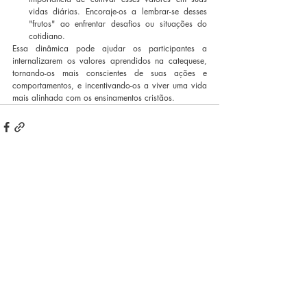
vidas diárias. Encoraje-os a lembrar-se desses 
"frutos" ao enfrentar desafios ou situações do 
cotidiano.
Essa dinâmica pode ajudar os participantes a 
internalizarem os valores aprendidos na catequese, 
tornando-os mais conscientes de suas ações e 
comportamentos, e incentivando-os a viver uma vida 
mais alinhada com os ensinamentos cristãos.
Posts recentes
Ver tudo