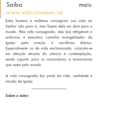
Saiba mais: 
www.vaticannews.va
Estes homens e mulheres consagram sua vida ao 
Senhor não para si, mas fazem dela um dom para o 
mundo. Pela vida consagrada, eles (as) refrigeram o 
ardoroso e exaustivo caminho evangelizador da 
Igreja: pela oração e sacrifícios diários. 
Especialmente os de vida enclausurada, colocam-se 
em atenção através do silencio e contemplação, 
sendo suporte para os missionários e missionarias 
que saem pelo mundo. 
A vida consagrada faz parte da vida, santidade e 
missão da Igreja.
Sobre o autor: