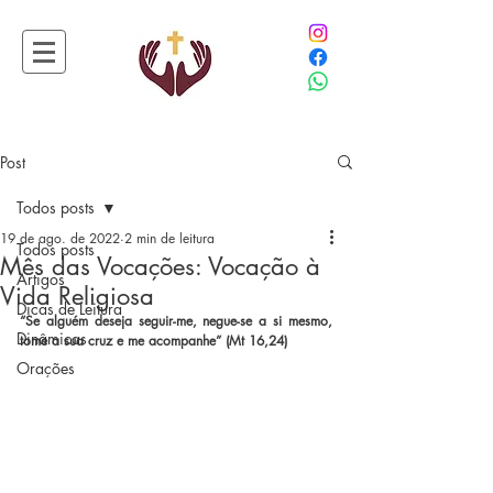
Post
Todos posts
19 de ago. de 2022
2 min de leitura
Todos posts
Mês das Vocações: Vocação à
Artigos
Vida Religiosa
Dicas de Leitura
“Se alguém deseja seguir-me, negue-se a si mesmo, 
Dinâmicas
tome a sua cruz e me acompanhe” (Mt 16,24)
Orações