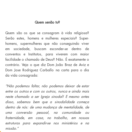
Quem senão tu?
Quem são os que se consagram à vida religiosa? 
Serão estes, homens e mulheres especiais? Super-
homens, supermulheres que não conseguindo viver 
em sociedade, buscam esconder-se dentro de 
conventos e Institutos, para viverem com maior 
facilidade o chamado de Deus? Não. É exatamente o 
contrário. Veja o que diz Dom João Braz de Aviz e 
Dom Jose Rodriguez Carballo na carta para o dia 
da vida consagrada:
“Não podemos faltar, não podemos deixar de estar 
entre os outros e com os outros, nunca e ainda mais 
neste chamado a ser Igreja sinodal! E mesmo antes 
disso, sabemos bem que a sinodalidade começa 
dentro de nós: de uma mudança de mentalidade, de 
uma conversão pessoal, na comunidade ou 
fraternidade, em casa, no trabalho, em nossas 
estruturas para expandir-se nos ministérios e na 
missão.” 