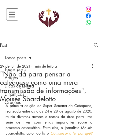
Post
Todos posts
29 de jul. de 2021
1 min de leitura
Todos posts
"Não dá para pensar a
Artigos
catequese como uma mera
Dicas de Leitura
transmissão de informações",
Dinâmicas
Moisés Sbardelotto
Orações
A primeira edição da Super Semana de Catequese, 
realizada entre os dias 24 e 28 de agosto de 2020, 
reuniu diversos autores e nomes da área para uma 
série de lives com temas importantes sobre o 
processo catequético. Entre eles, o jornalista Moisés 
Sbardelotto, autor do livro 
Comunicar a fé: por quê? 