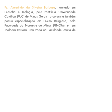
Pe. Almerindo da Silveira Barbosa
, formado em 
Filosofia e Teologia, pela Pontifícia Universidade 
Católica (PUC) de Minas Gerais, o colunista também 
possui especialização em Ensino Religioso, pela 
Faculdade do Noroeste de Minas (FINOM), e  em 
Teologia Pastoral, realizada na Faculdade Jesuíta de 
Filosofia e Teologia, em Belo Horizonte. Pe. 
Almerindo é coautor da coleção “Deus Conosco” e 
do livro Quem é esse Jesus e autor da obra A missa 
– Conhecer para viver, também publicado pela 
Editora Vozes.
Posts recentes
Ver tudo