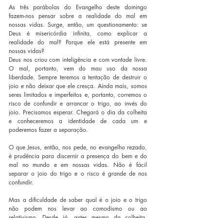
As três parábolas do Evangelho deste domingo 
fazem-nos pensar sobre a realidade do mal em 
nossas vidas. Surge, então, um questionamento: se 
Deus é misericórdia infinita, como explicar a 
realidade do mal? Porque ele está presente em 
nossas vidas?  
Deus nos criou com inteligência e com vontade livre. 
O mal, portanto, vem do mau uso da nossa 
liberdade. Sempre teremos a tentação de destruir o 
joio e não deixar que ele cresça. Ainda mais, somos 
seres limitados e imperfeitos e, portanto, corremos o 
risco de confundir e arrancar o trigo, ao invés do 
joio. Precisamos esperar. Chegará o dia da colheita 
e conheceremos a identidade de cada um e 
poderemos fazer a separação.
O que Jesus, então, nos pede, no evangelho rezado, 
é prudência para discernir a presença do bem e do 
mal no mundo e em nossas vidas. Não é fácil 
separar o joio do trigo e o risco é grande de nos 
confundir.  
Mas a dificuldade de saber qual é o joio e o trigo 
não podem nos levar ao comodismo ou ao 
relativismo. Desde já, antes mesmo da colheita, 