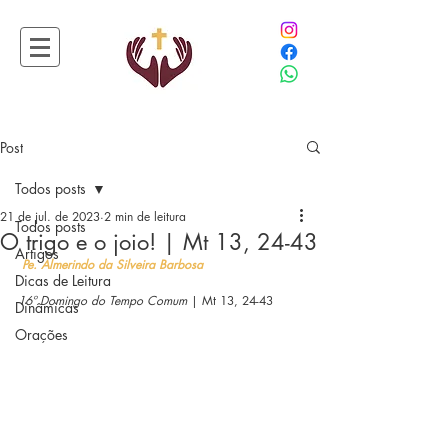
Post
Todos posts
21 de jul. de 2023
2 min de leitura
Todos posts
O trigo e o joio! | Mt 13, 24-43
Artigos
Pe. Almerindo da Silveira Barbosa
Dicas de Leitura
16º Domingo do Tempo Comum 
| Mt 13, 24-43
Dinâmicas
Orações