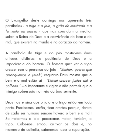
O Evangelho deste domingo nos apresenta três 
parábolas - 
o trigo e o joio, o grão de mostarda e o 
fermento na massa 
- que nos convidam a meditar 
sobre o Reino de Deus e a convivência do bem e do 
mal, que existem no mundo e no coração do homem.
A parábola do trigo e do joio mostra-nos duas 
atitudes distintas: a paciência de Deus e a 
impaciência do homem. O homem quer ver o trigo 
crescer sem a presença do joio - 
“Senhor, queres que 
arranquemos o joio?”, 
enquanto Deus mostra que o 
bem e o mal estão aí - 
“Deixai crescer juntos até a 
colheita.” –
 o importante é vigiar e não permitir que o 
inimigo sobressaia no meio da boa semente.
Deus nos ensina que o joio e o trigo estão em toda 
parte. Precisamos, então, ficar atentos porque, dentro 
de cada ser humano sempre haverá o bem e o mal! 
Se matarmos o joio poderemos matar, também, o 
trigo. Cabe-nos, então, cultivar os dois e, no 
momento da colheita, saberemos fazer a separação.  