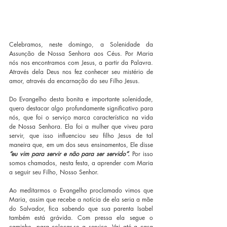
Celebramos, neste domingo, a Solenidade da 
Assunção de Nossa Senhora aos Céus. Por Maria 
nós nos encontramos com Jesus, a partir da Palavra.  
Através dela Deus nos fez conhecer seu mistério de 
amor, através da encarnação do seu Filho Jesus.
Do Evangelho desta bonita e importante solenidade, 
quero destacar algo profundamente significativo para 
nós, que foi o serviço marca característica na vida 
de Nossa Senhora. Ela foi a mulher que viveu para 
servir, que isso influenciou seu filho Jesus de tal 
maneira que, em um dos seus ensinamentos, Ele disse 
“eu vim para servir e não para ser servido”. 
Por isso 
somos chamados, nesta festa, a aprender com Maria 
a seguir seu Filho, Nosso Senhor. 
Ao meditarmos o Evangelho proclamado vimos que 
Maria, assim que recebe a notícia de ela seria a mãe 
do Salvador, fica sabendo que sua parenta Isabel 
também está grávida. Com pressa ela segue o 
caminho, para colocar-se a serviço. Vai até a casa 