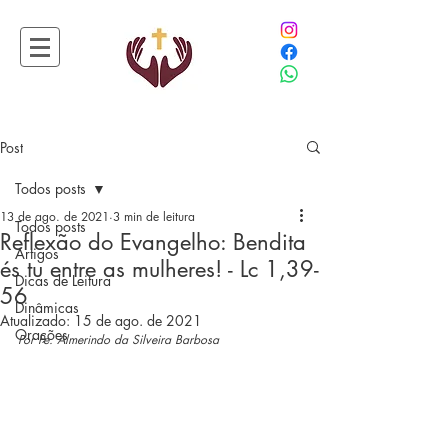
Post
Todos posts
13 de ago. de 2021
3 min de leitura
Todos posts
Reflexão do Evangelho: Bendita
Artigos
és tu entre as mulheres! - Lc 1,39-
Dicas de Leitura
56
Dinâmicas
Atualizado:
15 de ago. de 2021
Orações
Por Pe. Almerindo da Silveira Barbosa