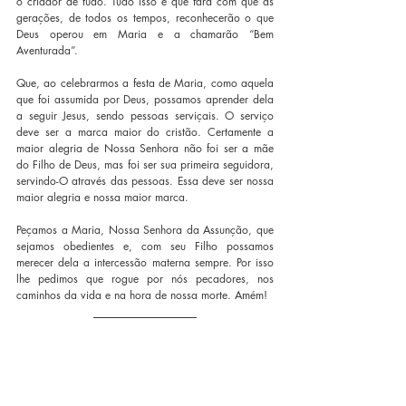
o criador de tudo. Tudo isso é que fará com que as 
gerações, de todos os tempos, reconhecerão o que 
Deus operou em Maria e a chamarão “Bem 
Aventurada”. 
Que, ao celebrarmos a festa de Maria, como aquela 
que foi assumida por Deus, possamos aprender dela 
a seguir Jesus, sendo pessoas serviçais. O serviço 
deve ser a marca maior do cristão. Certamente a 
maior alegria de Nossa Senhora não foi ser a mãe 
do Filho de Deus, mas foi ser sua primeira seguidora, 
servindo-O através das pessoas. Essa deve ser nossa 
maior alegria e nossa maior marca.
Peçamos a Maria, Nossa Senhora da Assunção, que 
sejamos obedientes e, com seu Filho possamos 
merecer dela a intercessão materna sempre. Por isso 
lhe pedimos que rogue por nós pecadores, nos 
caminhos da vida e na hora de nossa morte. Amém!