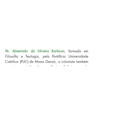
Pe. Almerindo da Silveira Barbosa
, formado em 
Filosofia e Teologia, pela Pontifícia Universidade 
Católica (PUC) de Minas Gerais, o colunista também 
possui especialização em Ensino Religioso, pela 
Faculdade do Noroeste de Minas (FINOM), e  em 
Teologia Pastoral, realizada na Faculdade Jesuíta de 
Filosofia e Teologia, em Belo Horizonte. Pe. 
Almerindo é coautor da coleção “Deus Conosco” e 
do livro 
Quem é esse Jesus
 e autor da obra 
A missa 
– Conhecer para viver
, também publicado pela 
Editora Vozes.