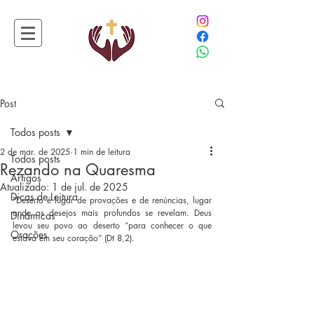
Post
Todos posts
2 de mar. de 2025
1 min de leitura
Todos posts
Rezando na Quaresma
Artigos
Atualizado:
1 de jul. de 2025
Dicas de Leitura
"Deserto é lugar de provações e de renúncias, lugar 
onde os desejos mais profundos se revelam. Deus 
Dinâmicas
levou seu povo ao deserto “para conhecer o que 
Orações
estava em seu coração” (Dt 8,2).