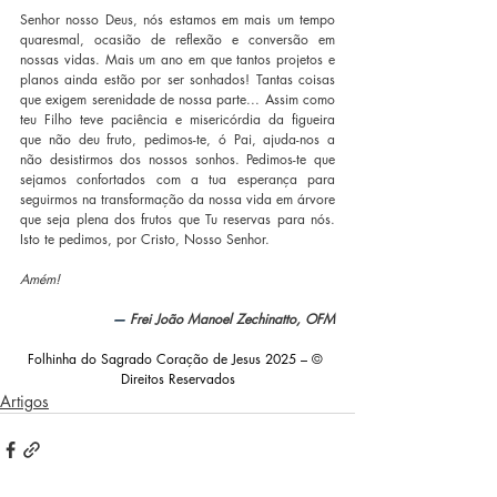
Senhor nosso Deus, nós estamos em mais um tempo 
quaresmal, ocasião de reflexão e conversão em 
nossas vidas. Mais um ano em que tantos projetos e 
planos ainda estão por ser sonhados! Tantas coisas 
que exigem serenidade de nossa parte... Assim como 
teu Filho teve paciência e misericórdia da figueira 
que não deu fruto, pedimos-te, ó Pai, ajuda-nos a 
não desistirmos dos nossos sonhos. Pedimos-te que 
sejamos confortados com a tua esperança para 
seguirmos na transformação da nossa vida em árvore 
que seja plena dos frutos que Tu reservas para nós. 
Isto te pedimos, por Cristo, Nosso Senhor.  
Amém! 
— 
Frei João Manoel Zechinatto, OFM
F
olhinha do Sagrado Coração de Jesus 2025
 – © 
Direitos Reservados
Artigos