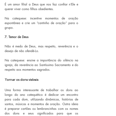
É um amor filial a Deus que nos faz confiar n’Ele e 
querer viver como filhos obedientes.
Na catequese: incentive momentos de oração 
espontânea e crie um “cantinho de oração” para o 
grupo.
7. Temor de Deus
Não é medo de Deus, mas respeito, reverência e o 
desejo de não ofendê-Lo.
Na catequese: ensine a importância do silêncio na 
igreja, da reverência ao Santíssimo Sacramento e do 
respeito aos momentos sagrados.
Tornar os dons visíveis
Uma forma interessante de trabalhar os dons ao 
longo do ano catequético é dedicar um encontro 
para cada dom, utilizando dinâmicas, histórias de 
santos, músicas e momentos de oração. Outra ideia 
é preparar cartões ou lembrancinhas com os nomes 
dos dons e seus significados para que os 