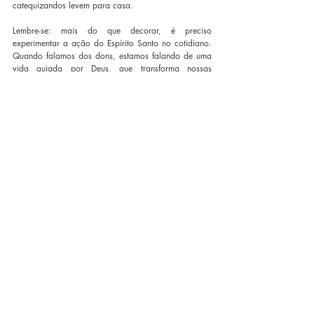
catequizandos levem para casa.
Lembre-se: mais do que decorar, é preciso 
experimentar a ação do Espírito Santo no cotidiano. 
Quando falamos dos dons, estamos falando de uma 
vida guiada por Deus, que transforma nossas 
atitudes, fortalece nossas virtudes e ilumina nosso 
caminho.
Conclusão
Os sete dons do Espírito Santo são como luzes que 
iluminam o coração cristão. Ao conhecê-los e vivê-
los, crescemos na fé e na missão. Que nossos 
encontros de catequese sejam espaços vivos onde o 
Espírito de Deus possa agir e formar discípulos 
cheios de amor, coragem e sabedoria.
“Vinde, Espírito Santo, e renovai a face da Terra!”
Artigos