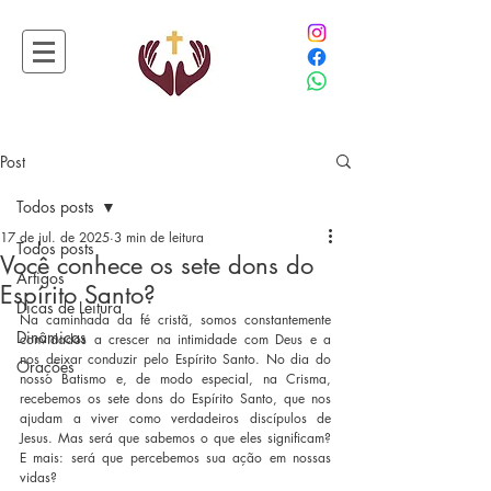
Post
Todos posts
17 de jul. de 2025
3 min de leitura
Todos posts
Você conhece os sete dons do
Artigos
Espírito Santo?
Dicas de Leitura
Na caminhada da fé cristã, somos constantemente 
Dinâmicas
convidados a crescer na intimidade com Deus e a 
nos deixar conduzir pelo Espírito Santo. No dia do 
Orações
nosso Batismo e, de modo especial, na Crisma, 
recebemos os sete dons do Espírito Santo, que nos 
ajudam a viver como verdadeiros discípulos de 
Jesus. Mas será que sabemos o que eles significam? 
E mais: será que percebemos sua ação em nossas 
vidas?