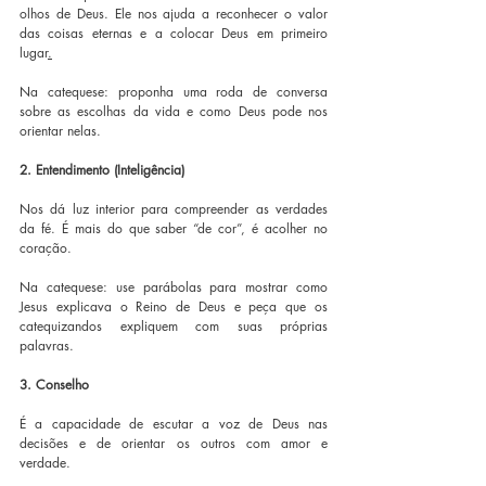
olhos de Deus. Ele nos ajuda a reconhecer o valor 
das coisas eternas e a colocar Deus em primeiro 
lugar
.
Na catequese: proponha uma roda de conversa 
sobre as escolhas da vida e como Deus pode nos 
orientar nelas.
2. Entendimento (Inteligência)
Nos dá luz interior para compreender as verdades 
da fé. É mais do que saber “de cor”, é acolher no 
coração.
Na
catequese: use parábolas para mostrar como 
Jesus explicava o Reino de Deus e peça que os 
catequizandos expliquem com suas próprias 
palavras.
3. Conselho
É a capacidade de escutar a voz de Deus nas 
decisões e de orientar os outros com amor e 
verdade.  